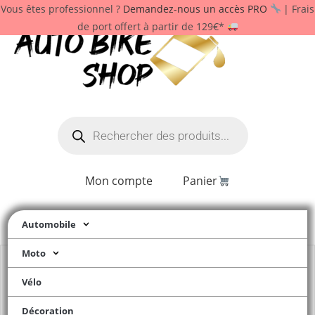
Vous êtes professionnel ?
Demandez-nous un accès PRO
| Frais
de port offert à partir de 129€*
Mon compte
Panier
Automobile
Moto
Vélo
Décoration