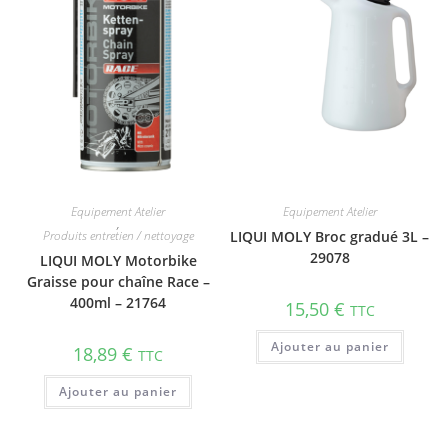
Equipement Atelier
Equipement Atelier
,
Produits entretien / nettoyage
LIQUI MOLY Broc gradué 3L –
29078
LIQUI MOLY Motorbike
Graisse pour chaîne Race –
400ml – 21764
15,50
€
TTC
Ajouter au panier
18,89
€
TTC
Ajouter au panier