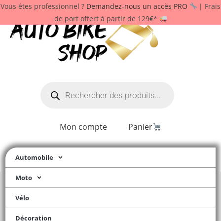
Vous êtes professionnel ?
Demandez-nous un accès PRO
| Frais
de port offert à partir de 129€*
Mon compte
Panier
Automobile
Moto
Vélo
Décoration