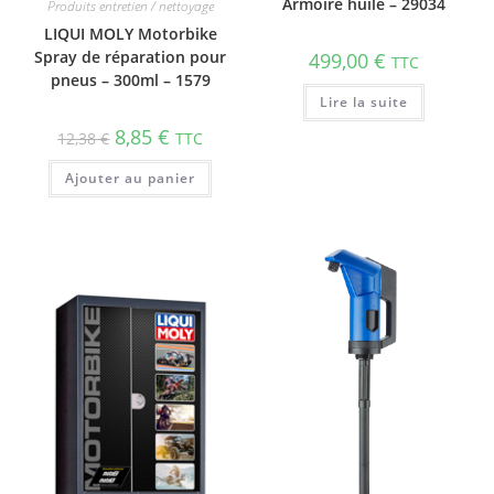
Armoire huile – 29034
Produits entretien / nettoyage
LIQUI MOLY Motorbike
Spray de répa­ra­tion pour
499,00
€
TTC
pneus – 300ml – 1579
Lire la suite
8,85
€
12,38
€
TTC
Ajouter au panier