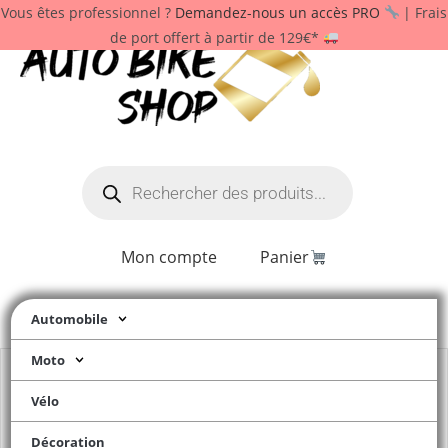
Vous êtes professionnel ?
Demandez-nous un accès PRO
| Frais
de port offert à partir de 129€*
Mon compte
Panier
Automobile
Moto
Vélo
Décoration