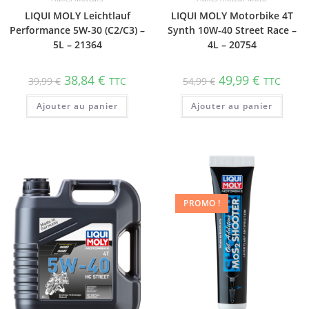
LIQUI MOLY Leichtlauf
LIQUI MOLY Motorbike 4T
Performance 5W-30 (C2/C3) –
Synth 10W-40 Street Race –
5L – 21364
4L – 20754
38,84
€
49,99
€
39,99
€
TTC
54,99
€
TTC
Ajouter au panier
Ajouter au panier
PROMO !