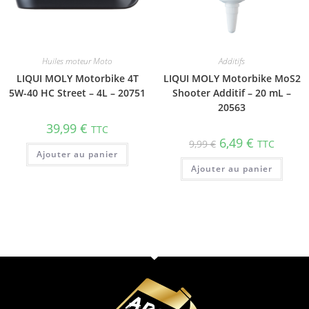
Huiles moteur Moto
Additifs
LIQUI MOLY Motorbike 4T
LIQUI MOLY Motorbike MoS2
5W-40 HC Street – 4L – 20751
Shooter Additif – 20 mL –
20563
39,99
€
TTC
6,49
€
9,99
€
TTC
Ajouter au panier
Ajouter au panier