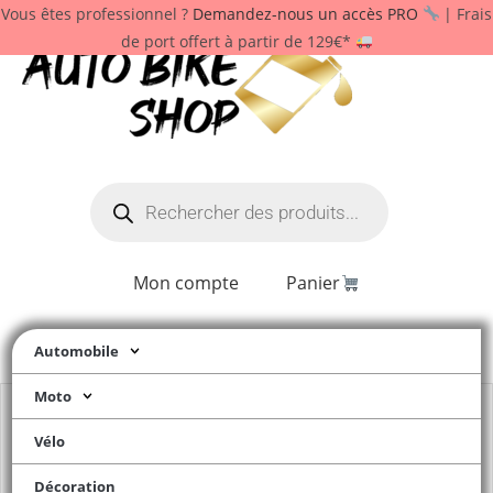
Vous êtes professionnel ?
Demandez-nous un accès PRO
| Frais
de port offert à partir de 129€*
Mon compte
Panier
Automobile
Moto
Vélo
Décoration