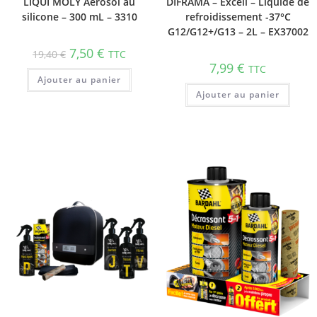
LIQUI MOLY Aerosol au
DIFRAMA – Excell – Liquide de
silicone – 300 mL – 3310
refroidissement -37°C
G12/G12+/G13 – 2L – EX37002
7,50
€
19,40
€
TTC
7,99
€
TTC
Ajouter au panier
Ajouter au panier