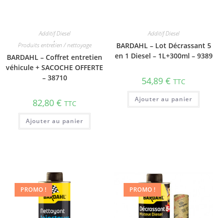
Additif Diesel
Additif Diesel
,
Produits entretien / nettoyage
BARDAHL – Lot Décrassant 5
en 1 Diesel – 1L+300ml – 9389
BARDAHL – Coffret entretien
véhicule + SACOCHE OFFERTE
– 38710
54,89
€
TTC
Ajouter au panier
82,80
€
TTC
Ajouter au panier
PROMO !
PROMO !