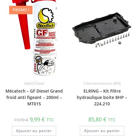
PROMO !
Additif Diesel
Filtre transmission (BVA)
Mécatech – GF Diesel Grand
ELRING – Kit Filtre
froid anti figeant – 200ml –
hydraulique boite 8HP –
MT015
224.210
9,99
€
85,80
€
19,99
€
TTC
TTC
Ajouter au panier
Ajouter au panier