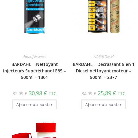
Additif Essence
Additif Diesel
BARDAHL – Nettoyant
BARDAHL – Décrassant 5 en 1
injecteurs Superéthanol E85 –
Diesel nettoyant moteur –
500ml – 1301
500ml – 2377
30,98
€
25,89
€
32,99
€
TTC
34,99
€
TTC
Ajouter au panier
Ajouter au panier