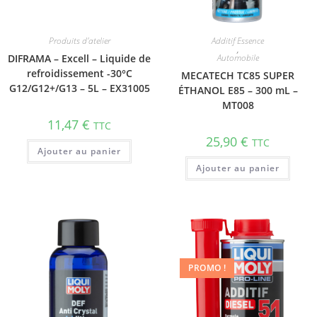
Produits d'atelier
Additif Essence
,
DIFRAMA – Excell – Liquide de
Automobile
refroidissement -30°C
MECATECH TC85 SUPER
G12/G12+/G13 – 5L – EX31005
ÉTHANOL E85 – 300 mL –
MT008
11,47
€
TTC
25,90
€
TTC
Ajouter au panier
Ajouter au panier
PROMO !