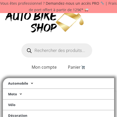
Vous êtes professionnel ?
Demandez-nous un accès PRO
| Frais
de port offert à partir de 129€*
Mon compte
Panier
Automobile
Moto
Vélo
Décoration