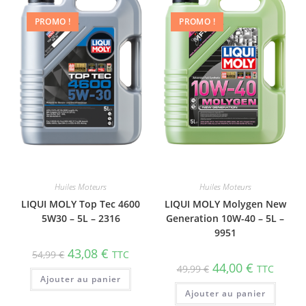
PROMO !
PROMO !
Huiles Moteurs
Huiles Moteurs
LIQUI MOLY Top Tec 4600
LIQUI MOLY Molygen New
5W30 – 5L – 2316
Gene­ra­tion 10W-40 – 5L –
9951
43,08
€
54,99
€
TTC
44,00
€
49,99
€
TTC
Ajouter au panier
Ajouter au panier