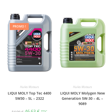
PROMO !
Huiles Moteurs
Huiles Moteurs
LIQUI MOLY Top Tec 4400
LIQUI MOLY Molygen New
5W30 – 5L – 2322
Gene­ra­tion 5W-30 – 4L –
9089
46,63
€
54,96
€
TTC