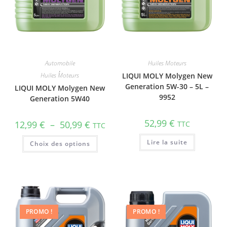
Automobile
Huiles Moteurs
,
Huiles Moteurs
LIQUI MOLY Molygen New
Generation 5W-30 – 5L –
LIQUI MOLY Molygen New
9952
Gene­ra­tion 5W40
52,99
€
12,99
€
–
50,99
€
TTC
TTC
Lire la suite
Choix des options
PROMO !
PROMO !