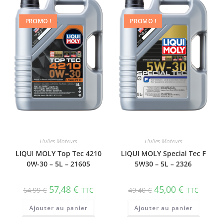
PROMO !
PROMO !
Huiles Moteurs
Huiles Moteurs
LIQUI MOLY Top Tec 4210
LIQUI MOLY Special Tec F
0W-30 – 5L – 21605
5W30 – 5L – 2326
57,48
€
45,00
€
64,99
€
TTC
49,40
€
TTC
Ajouter au panier
Ajouter au panier