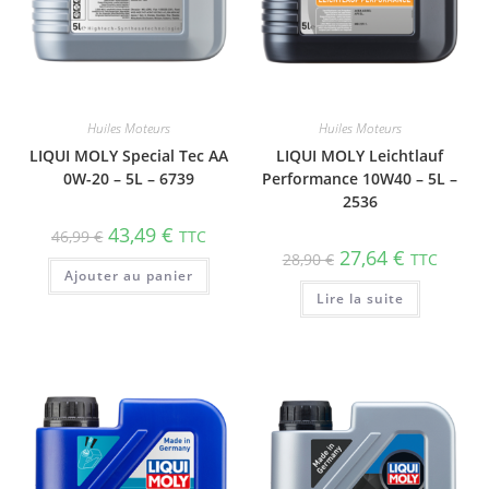
Huiles Moteurs
Huiles Moteurs
LIQUI MOLY Special Tec AA
LIQUI MOLY Leichtlauf
0W-20 – 5L – 6739
Performance 10W40 – 5L –
2536
43,49
€
46,99
€
TTC
27,64
€
28,90
€
TTC
Ajouter au panier
Lire la suite