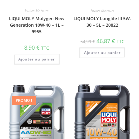
Huiles Moteurs
Huiles Moteurs
LIQUI MOLY Molygen New
LIQUI MOLY Longlife III 5W-
Gene­ra­tion 10W-40 – 1L –
30 – 5L – 20822
9955
46,87
€
54,99
€
TTC
8,90
€
TTC
Ajouter au panier
Ajouter au panier
PROMO !