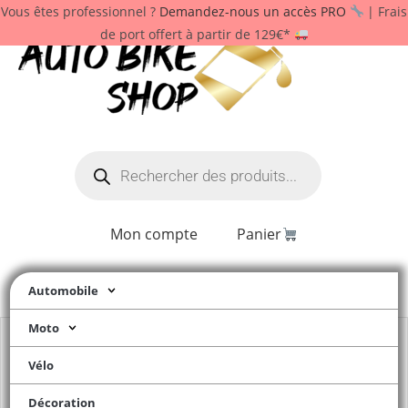
Vous êtes professionnel ?
Demandez-nous un accès PRO
| Frais
de port offert à partir de 129€*
Mon compte
Panier
Automobile
Moto
Vélo
Décoration