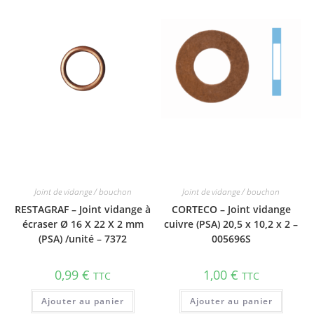
Joint de vidange / bouchon
Joint de vidange / bouchon
RESTAGRAF – Joint vidange à
CORTECO – Joint vidange
écraser Ø 16 X 22 X 2 mm
cuivre (PSA) 20,5 x 10,2 x 2 –
(PSA) /unité – 7372
005696S
0,99
€
1,00
€
TTC
TTC
Ajouter au panier
Ajouter au panier