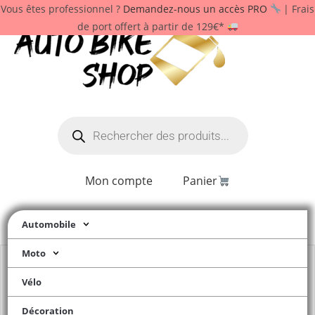
Vous êtes professionnel ?
Demandez-nous un accès PRO
| Frais
de port offert à partir de 129€*
Mon compte
Panier
Automobile
Moto
Vélo
Décoration