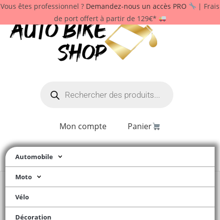
Vous êtes professionnel ?
Demandez-nous un accès PRO
| Frais
de port offert à partir de 129€*
Mon compte
Panier
Automobile
Moto
Vélo
Décoration