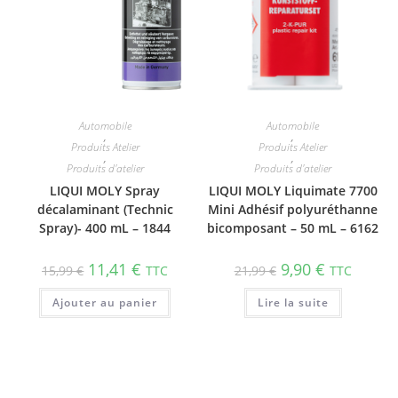
Automobile
Automobile
,
,
Produits Atelier
Produits Atelier
,
,
Produits d'atelier
Produits d'atelier
LIQUI MOLY Spray
LIQUI MOLY Liquimate 7700
décalaminant (Technic
Mini Adhésif polyuréthanne
Spray)- 400 mL – 1844
bicomposant – 50 mL – 6162
11,41
€
9,90
€
15,99
€
TTC
21,99
€
TTC
Ajouter au panier
Lire la suite