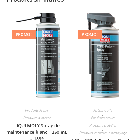
PROMO !
PROMO !
Produits Atelier
Automobile
,
,
Produits d'atelier
Produits Atelier
,
LIQUI MOLY Spray de
Produits d'atelier
,
maintenance blanc – 250 mL
Produits entretien / nettoyage
– 1839