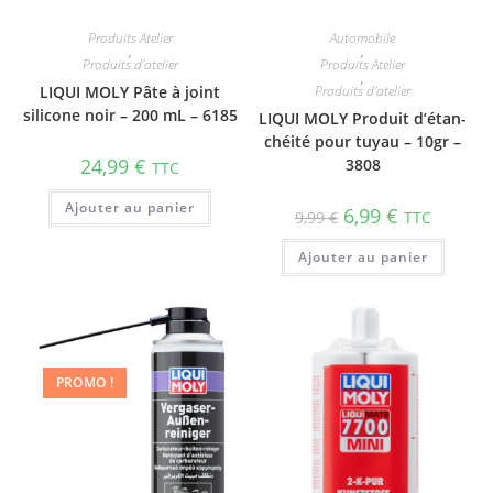
Produits Atelier
Automobile
,
,
Produits d'atelier
Produits Atelier
,
LIQUI MOLY Pâte à joint
Produits d'atelier
silicone noir – 200 mL – 6185
LIQUI MOLY Produit d’étan­
chéité pour tuyau – 10gr –
24,99
€
3808
TTC
Ajouter au panier
6,99
€
9,99
€
TTC
Ajouter au panier
PROMO !