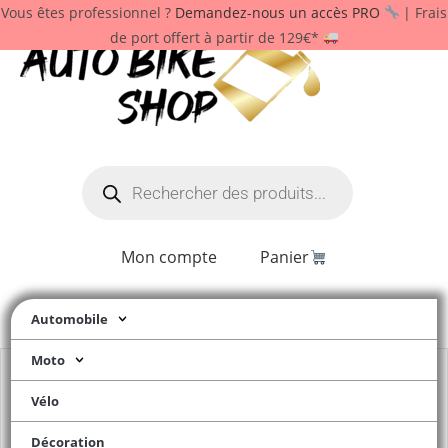
Vous êtes professionnel ?
Demandez-nous un accès PRO
| Frais
de port offert à partir de 129€*
Mon compte
Panier
Automobile
Moto
Vélo
Décoration