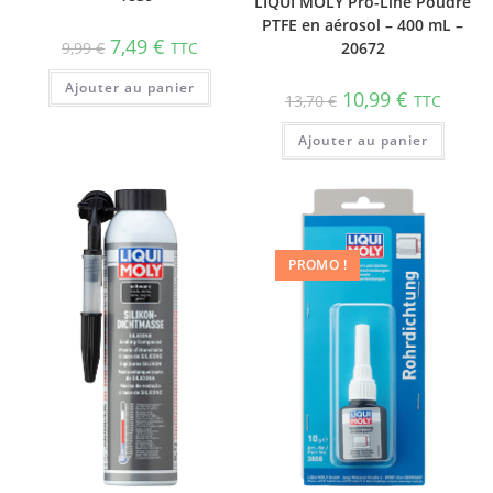
LIQUI MOLY Pro-Line Poudre
PTFE en aérosol – 400 mL –
7,49
€
9,99
€
TTC
20672
Ajouter au panier
10,99
€
13,70
€
TTC
Ajouter au panier
PROMO !