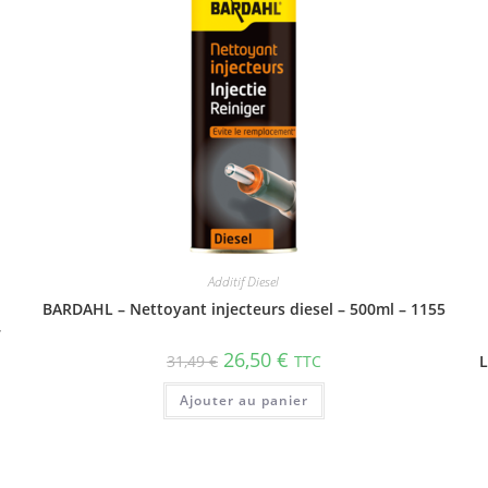
Additif Diesel
BARDAHL – Nettoyant injecteurs diesel – 500ml – 1155
7
26,50
€
31,49
€
TTC
L
Ajouter au panier