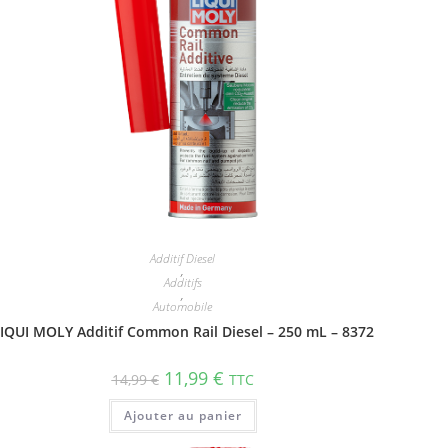
Additif Diesel
,
Additifs
,
Automobile
IQUI MOLY Additif Common Rail Diesel – 250 mL – 8372
11,99
€
14,99
€
TTC
Ajouter au panier