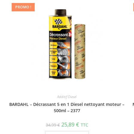
PROMO !
Additif Diesel
BARDAHL – Décrassant 5 en 1 Diesel nettoyant moteur –
500ml – 2377
25,89
€
34,99
€
TTC