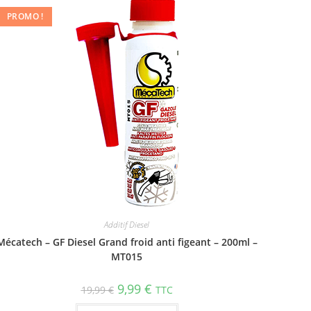
PROMO !
Additif Diesel
Mécatech – GF Diesel Grand froid anti figeant – 200ml –
MT015
9,99
€
19,99
€
TTC