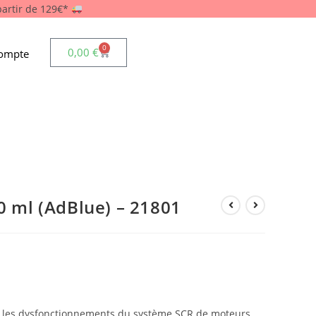
 partir de 129€*
0
0,00
€
ompte
0 ml (AdBlue) – 21801
r les dysfonctionnements du système SCR de moteurs