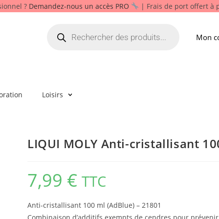
sionnel ?
Demandez-nous un accès PRO
| Frais de port offert à
Mon c
oration
Loisirs
LIQUI MOLY Anti-cristallisant 10
7,99
€
TTC
Anti-cristallisant 100 ml (AdBlue) – 21801
Combinaison d’additifs exempts de cendres pour préveni