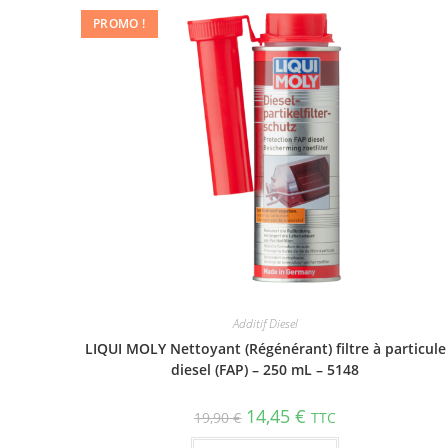
PROMO !
Additif Diesel
LIQUI MOLY Nettoyant (Régénérant) filtre à particule
diesel (FAP) – 250 mL – 5148
14,45
€
19,90
€
TTC