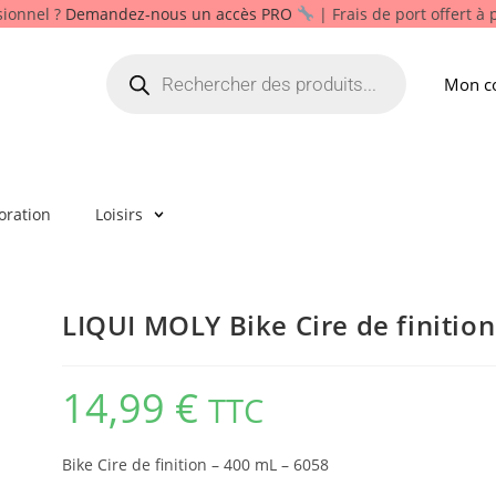
sionnel ?
Demandez-nous un accès PRO
| Frais de port offert à
Mon c
oration
Loisirs
LIQUI MOLY Bike Cire de finitio
14,99
€
TTC
Bike Cire de finition – 400 mL – 6058