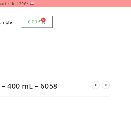
 partir de 129€*
0
0,00
€
ompte
n – 400 mL – 6058