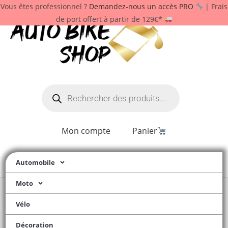
Vous êtes professionnel ?
Demandez-nous un accès PRO
| Frais
de port offert à partir de 129€*
Mon compte
Panier
Automobile
Moto
Vélo
Décoration