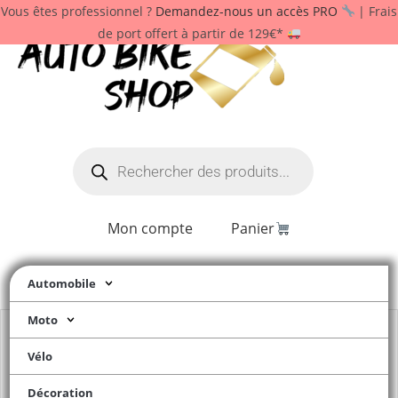
Vous êtes professionnel ?
Demandez-nous un accès PRO
| Frais
de port offert à partir de 129€*
Mon compte
Panier
Automobile
Moto
Vélo
Décoration