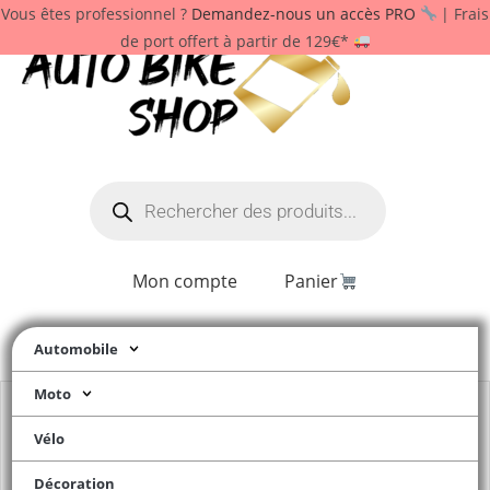
Vous êtes professionnel ?
Demandez-nous un accès PRO
| Frais
de port offert à partir de 129€*
Mon compte
Panier
Automobile
Moto
Vélo
Décoration