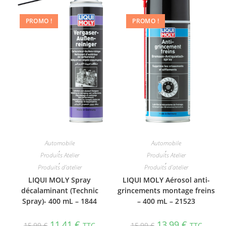
PROMO !
PROMO !
Automobile
Automobile
,
,
Produits Atelier
Produits Atelier
,
,
Produits d'atelier
Produits d'atelier
LIQUI MOLY Spray
LIQUI MOLY Aérosol anti-​
décalaminant (Technic
grin­ce­ments montage freins
Spray)- 400 mL – 1844
– 400 mL – 21523
11,41
€
13,99
€
15,99
€
TTC
15,99
€
TTC