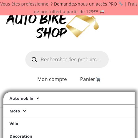
Vous êtes professionnel ?
Demandez-nous un accès PRO
| Frais
de port offert à partir de 129€*
Mon compte
Panier
Automobile
Moto
Vélo
Décoration