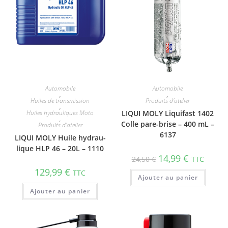
Automobile
Automobile
,
,
Huiles de transmission
Produits d'atelier
,
Huiles hydrauliques Moto
LIQUI MOLY Liquifast 1402
,
Colle pare-brise – 400 mL –
Produits d'atelier
6137
LIQUI MOLY Huile hydrau­
lique HLP 46 – 20L – 1110
14,99
€
24,50
€
TTC
129,99
€
TTC
Ajouter au panier
Ajouter au panier