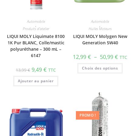
Automobile
Automobile
,
,
Produits d'atelier
Huiles Moteurs
LIQUI MOLY Liquimate 8100
LIQUI MOLY Molygen New
1K Pur BLANC, Colle/mastic
Gene­ra­tion 5W40
polyuréthane – 300 mL –
6147
12,99
€
–
50,99
€
TTC
Choix des options
9,49
€
13,99
€
TTC
Ajouter au panier
PROMO !