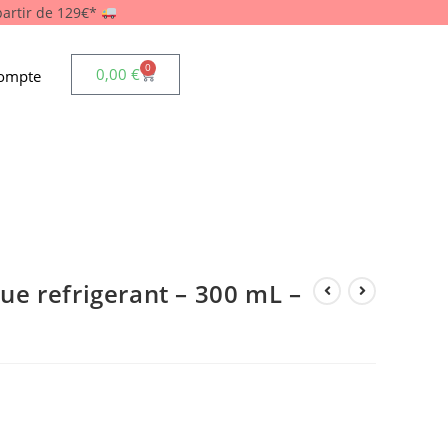
 partir de 129€*
0
0,00
€
ompte
e refrigerant – 300 mL –