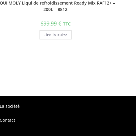
IQUI MOLY Liqui de refroidissement Ready Mix RAF12+ –
200L – 8812
699,99
€
TTC
Lire la suite
La société
Contact