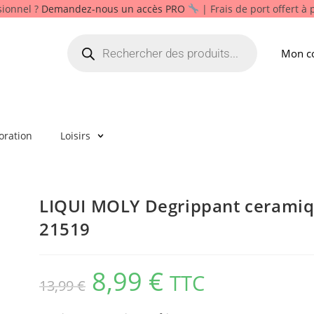
sionnel ?
Demandez-nous un accès PRO
| Frais de port offert à
Mon c
oration
Loisirs
LIQUI MOLY Degrippant ceramiqu
21519
8,99
€
TTC
13,99
€