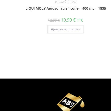
Produits d'atelier
LIQUI MOLY Aerosol au silicone – 400 mL – 1835
10,99
€
12,99
€
TTC
Ajouter au panier