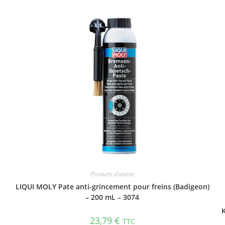
Produits d'atelier
LIQUI MOLY Pate anti-grincement pour freins (Badigeon)
– 200 mL – 3074
K
23,79
€
TTC