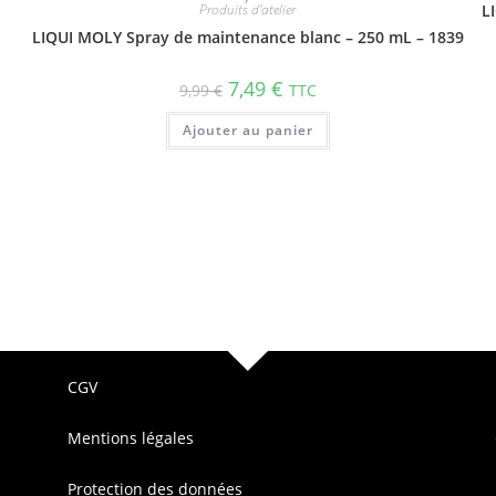
Produits d'atelier
L
LIQUI MOLY Spray de maintenance blanc – 250 mL – 1839
7,49
€
9,99
€
TTC
Ajouter au panier
CGV
Mentions légales
Protection des données