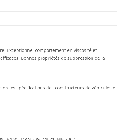
ière. Exceptionnel comportement en viscosité et
 efficaces. Bonnes propriétés de suppression de la
elon les spécifications des constructeurs de véhicules et
339 Typ V1, MAN 339 Typ Z1, MB 236.1