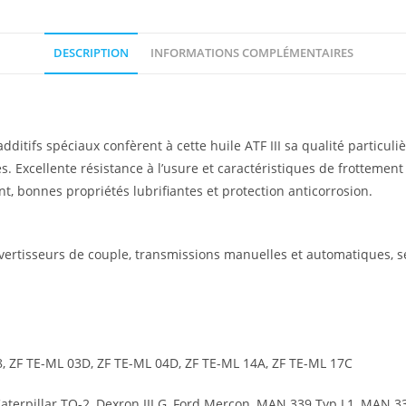
DESCRIPTION
INFORMATIONS COMPLÉMENTAIRES
ditifs spéciaux confèrent à cette huile ATF III sa qualité particul
. Excellente résistance à l’usure et caractéristiques de frottement
nt, bonnes propriétés lubrifiantes et protection anticorrosion.
onvertisseurs de couple, transmissions manuelles et automatiques, s
, ZF TE-ML 03D, ZF TE-ML 04D, ZF TE-ML 14A, ZF TE-ML 17C
 Caterpillar TO-2, Dexron III G, Ford Mercon, MAN 339 Typ L1, MAN 