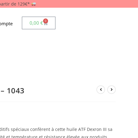
 partir de 129€*
0
0,00
€
ompte
 – 1043
tifs spéciaux confèrent à cette huile ATF Dexron III sa
ité et température et résistance élevée aux produits