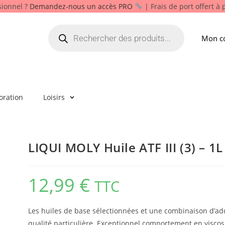
sionnel ?
Demandez-nous un accès PRO
| Frais de port offert à
Mon c
oration
Loisirs
LIQUI MOLY Huile ATF III (3) – 1L
12,99
€
TTC
Les huiles de base sélectionnées et une combinaison d’addi
qualité particulière. Exceptionnel comportement en viscos