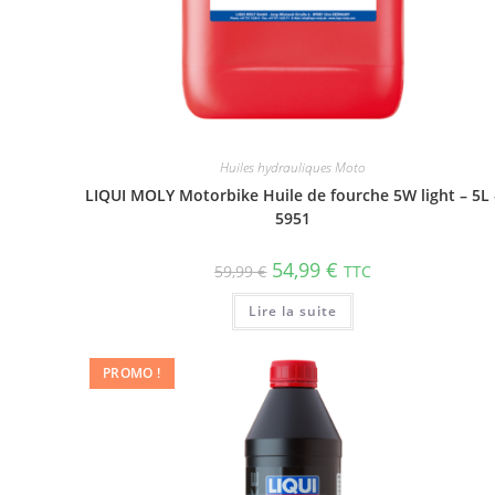
Huiles hydrauliques Moto
LIQUI MOLY Motorbike Huile de fourche 5W light – 5L 
5951
54,99
€
59,99
€
TTC
Lire la suite
PROMO !