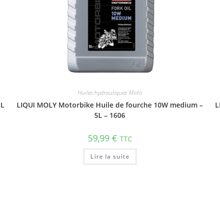
Huiles hydrauliques Moto
1L
LIQUI MOLY Motorbike Huile de fourche 10W medium –
L
5L – 1606
59,99
€
TTC
Lire la suite