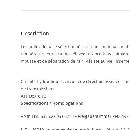
Description
Les huiles de base sélectionnées et une combinaison d’ad
température et résistance élevée aux produits chimiques
mousse et de séparation de l’air. Résiste au vieillisseme
Circuits hydrauliques, circuits de direction assistée, c
de transmissions.
ATF Dexron 3
Spécifications / Homologations
Voith H55.6335.XX (G 607), ZF Freigabenummer ZF004928
LIQUI MOLY recommande ce produit pour :
Allison C4,