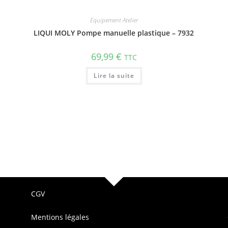
Equipement Atelier
LIQUI MOLY Pompe manuelle plastique – 7932
69,99
€
TTC
Lire la suite
CGV
Mentions légales