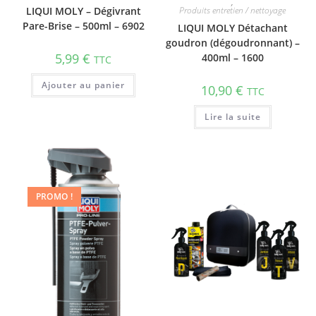
,
LIQUI MOLY – Dégivrant
Produits entretien / nettoyage
Pare-Brise – 500ml – 6902
LIQUI MOLY Détachant
goudron (dégoudronnant) –
5,99
€
400ml – 1600
TTC
Ajouter au panier
10,90
€
TTC
Lire la suite
PROMO !