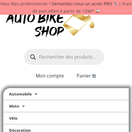
Vous êtes professionnel ?
Demandez-nous un accès PRO
| Frais
de port offert à partir de 129€*
Mon compte
Panier
Automobile
Moto
Vélo
Décoration