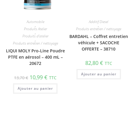
Automobile
Additif Diesel
,
,
Produits Atelier
Produits entretien / nettoyage
,
Produits d'atelier
BARDAHL – Coffret entretien
,
véhicule + SACOCHE
Produits entretien / nettoyage
OFFERTE – 38710
LIQUI MOLY Pro-Line Poudre
PTFE en aérosol – 400 mL –
82,80
€
20672
TTC
Ajouter au panier
10,99
€
13,70
€
TTC
Ajouter au panier