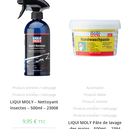
Produits entretien / nettoyage
Automobile
,
,
Produits entretien / nettoyage
Produits Atelier
,
LIQUI MOLY – Nettoyant
Produits d'atelier
,
insectes – 500ml – 23008
Produits entretien / nettoyage
,
Produits entretien / nettoyage
9,95
€
TTC
LIQUI MOLY Pâte de lavage
des mains – 500mL – 2394