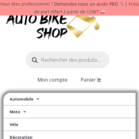
Vous êtes professionnel ?
Demandez-nous un accès PRO
| Frais
de port offert à partir de 129€*
Mon compte
Panier
Automobile
Moto
Vélo
Décoration