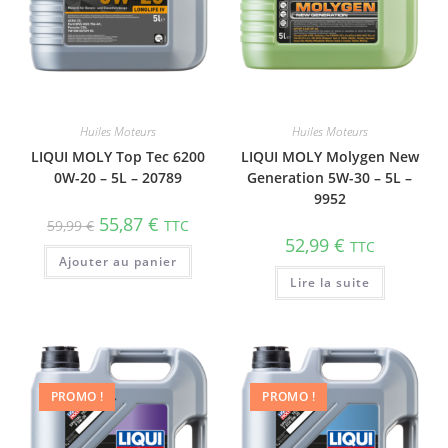
Huiles Moteurs
Huiles Moteurs
LIQUI MOLY Top Tec 6200
LIQUI MOLY Molygen New
0W-20 – 5L – 20789
Generation 5W-30 – 5L –
9952
55,87
€
59,99
€
TTC
52,99
€
TTC
Ajouter au panier
Lire la suite
PROMO !
PROMO !