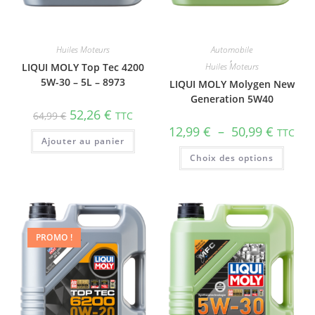
Huiles Moteurs
Automobile
,
LIQUI MOLY Top Tec 4200
Huiles Moteurs
5W-30 – 5L – 8973
LIQUI MOLY Molygen New
Gene­ra­tion 5W40
52,26
€
64,99
€
TTC
12,99
€
–
50,99
€
TTC
Ajouter au panier
Choix des options
PROMO !