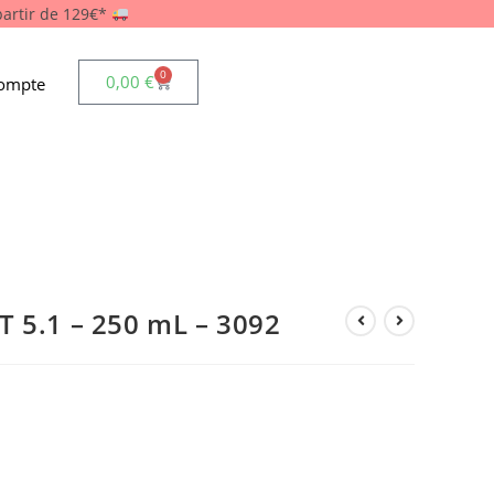
 partir de 129€*
0
0,00
€
ompte
T 5.1 – 250 mL – 3092