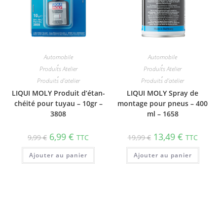
Automobile
Automobile
,
,
Produits Atelier
Produits Atelier
,
,
Produits d'atelier
Produits d'atelier
LIQUI MOLY Produit d’étan­
LIQUI MOLY Spray de
chéité pour tuyau – 10gr –
montage pour pneus – 400
3808
ml – 1658
6,99
€
13,49
€
9,99
€
TTC
19,99
€
TTC
Ajouter au panier
Ajouter au panier