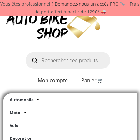
Vous êtes professionnel ?
Demandez-nous un accès PRO
| Frais
de port offert à partir de 129€*
Mon compte
Panier
Automobile
Moto
Vélo
Décoration