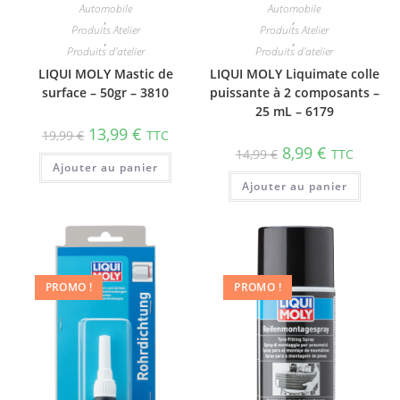
Automobile
Automobile
,
,
Produits Atelier
Produits Atelier
,
,
Produits d'atelier
Produits d'atelier
LIQUI MOLY Mastic de
LIQUI MOLY Liquimate colle
surface – 50gr – 3810
puissante à 2 compo­sants –
25 mL – 6179
13,99
€
19,99
€
TTC
8,99
€
14,99
€
TTC
Ajouter au panier
Ajouter au panier
PROMO !
PROMO !