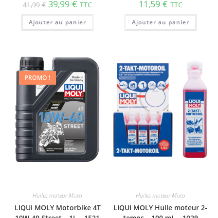
39,99
€
11,59
€
41,99
€
TTC
TTC
Ajouter au panier
Ajouter au panier
PROMO !
Huiles moteur Moto
Huiles moteur Moto
LIQUI MOLY Motorbike 4T
LIQUI MOLY Huile moteur 2-
10W-40 Street – 1L – 1521
temps – 100 mL – 1029