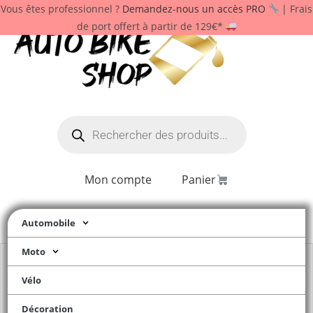
Vous êtes professionnel ?
Demandez-nous un accès PRO
| Frais
de port offert à partir de 129€*
Mon compte
Panier
Automobile
Moto
Vélo
Décoration