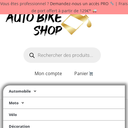
Vous êtes professionnel ?
Demandez-nous un accès PRO
| Frais
de port offert à partir de 129€*
Mon compte
Panier
Automobile
Moto
Vélo
Décoration