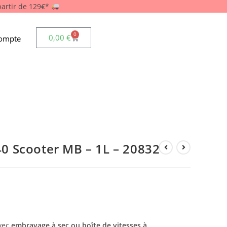
 partir de 129€*
0
0,00
€
ompte
0 Scooter MB – 1L – 20832
avec
embrayage à sec ou boîte de vitesses à