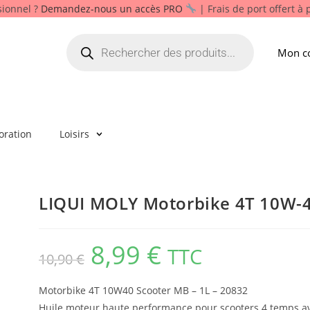
sionnel ?
Demandez-nous un accès PRO
| Frais de port offert à
Mon c
oration
Loisirs
LIQUI MOLY Motorbike 4T 10W-4
8,99
€
TTC
10,90
€
Motorbike 4T 10W40 Scooter MB – 1L – 20832
Huile moteur haute performance pour scooters 4 temps 