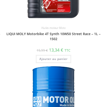
Huiles moteur Moto
–
LIQUI MOLY Motorbike 4T Synth 10W50 Street Race – 1L –
1502
13,34
€
15,99
€
TTC
Ajouter au panier