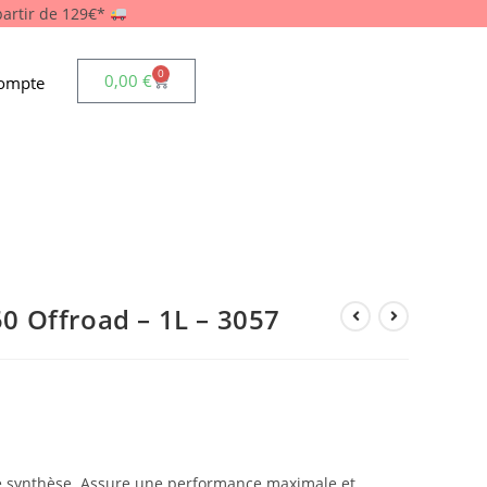
 partir de 129€*
0
0,00
€
ompte
 Offroad – 1L – 3057
e synthèse. Assure une performance maximale et