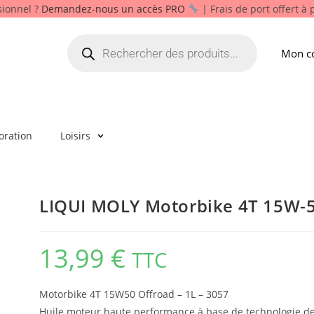
sionnel ?
Demandez-nous un accès PRO
| Frais de port offert à
Mon c
oration
Loisirs
LIQUI MOLY Motorbike 4T 15W-50
13,99
€
TTC
Motorbike 4T 15W50 Offroad – 1L – 3057
Huile moteur haute performance à base de technologie d