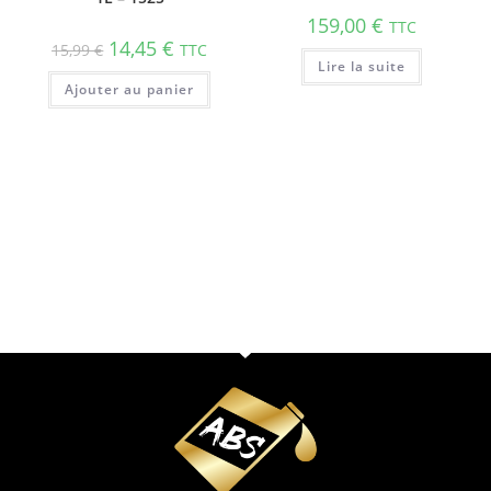
159,00
€
TTC
14,45
€
15,99
€
TTC
Lire la suite
Ajouter au panier