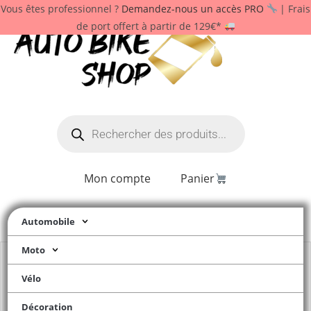
Vous êtes professionnel ?
Demandez-nous un accès PRO
| Frais
de port offert à partir de 129€*
Mon compte
Panier
Automobile
Moto
Vélo
Décoration