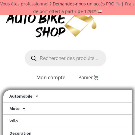
Vous êtes professionnel ?
Demandez-nous un accès PRO
| Frais
de port offert à partir de 129€*
Mon compte
Panier
Automobile
Moto
Vélo
Décoration