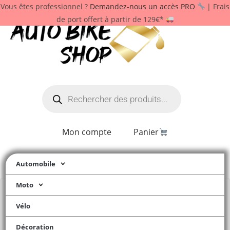
Vous êtes professionnel ?
Demandez-nous un accès PRO
| Frais
de port offert à partir de 129€*
Mon compte
Panier
Automobile
Moto
Vélo
Décoration