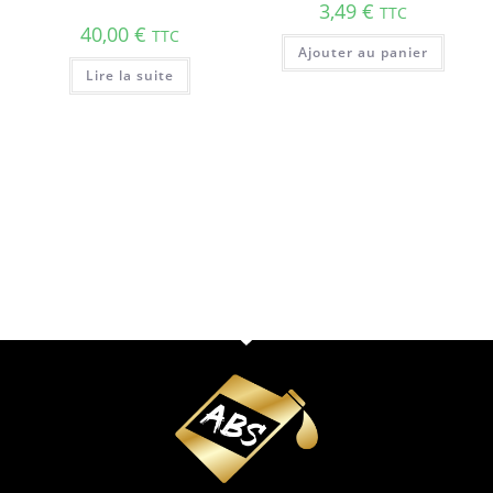
3,49
€
TTC
40,00
€
TTC
Ajouter au panier
Lire la suite