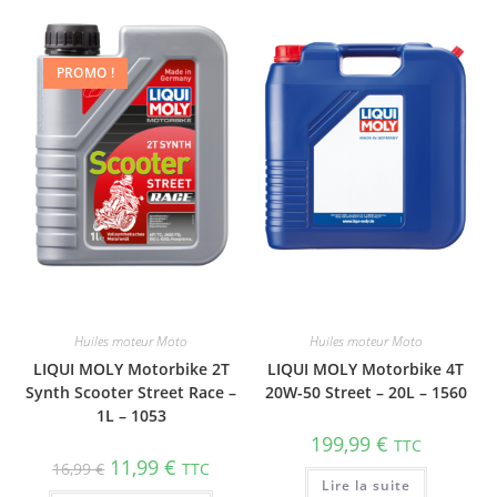
PROMO !
Huiles moteur Moto
Huiles moteur Moto
LIQUI MOLY Motorbike 2T
LIQUI MOLY Motorbike 4T
Synth Scooter Street Race –
20W-50 Street – 20L – 1560
1L – 1053
199,99
€
TTC
11,99
€
16,99
€
TTC
Lire la suite