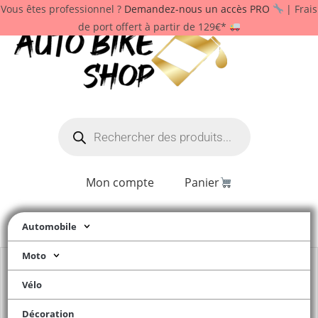
Vous êtes professionnel ?
Demandez-nous un accès PRO
| Frais
de port offert à partir de 129€*
Mon compte
Panier
Automobile
Moto
Vélo
Décoration