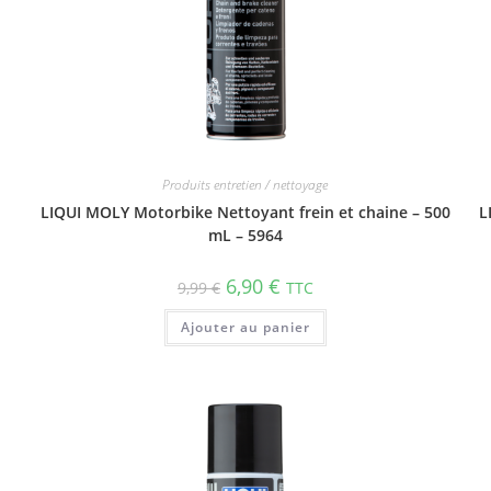
Produits entretien / nettoyage
LIQUI MOLY Motorbike Nettoyant frein et chaine – 500
L
mL – 5964
6,90
€
9,99
€
TTC
Ajouter au panier