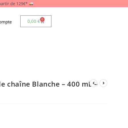
 partir de 129€*
0
0,00
€
ompte
e chaîne Blanche – 400 mL –