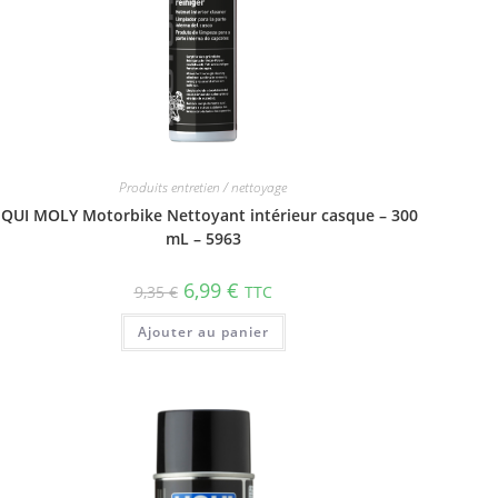
Produits entretien / nettoyage
IQUI MOLY Motorbike Nettoyant intérieur casque – 300
mL – 5963
6,99
€
9,35
€
TTC
Ajouter au panier