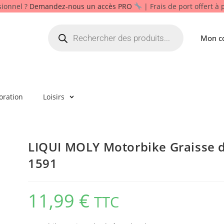
sionnel ?
Demandez-nous un accès PRO
| Frais de port offert à
Mon c
oration
Loisirs
LIQUI MOLY Motorbike Graisse d
1591
11,99
€
TTC