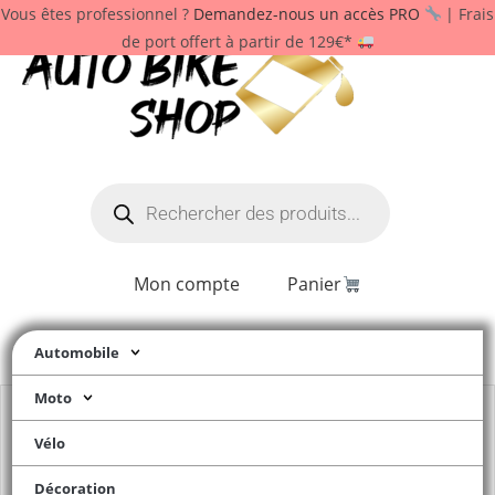
Vous êtes professionnel ?
Demandez-nous un accès PRO
| Frais
de port offert à partir de 129€*
Mon compte
Panier
Automobile
Moto
Vélo
Décoration