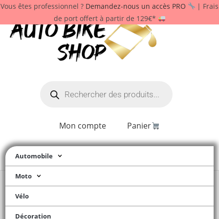
Vous êtes professionnel ?
Demandez-nous un accès PRO
| Frais
de port offert à partir de 129€*
Mon compte
Panier
Automobile
Moto
Vélo
Décoration