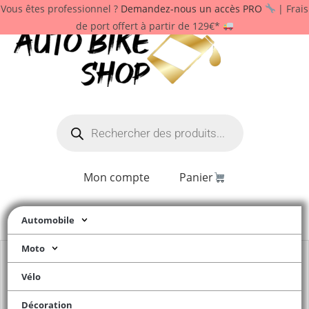
Vous êtes professionnel ?
Demandez-nous un accès PRO
| Frais
de port offert à partir de 129€*
Mon compte
Panier
Automobile
Moto
Vélo
Décoration