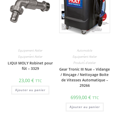
Equipement Atelier
Automobile
,
,
Equipement Atelier
Equipement Atelier
,
LIQUI MOLY Robinet pour
Produits d'atelier
fût – 3329
Gear Tronic III Nue – Vidange
/ Rinçage / Nettoyage Boite
23,00
€
de Vitesses Automatique –
TTC
29266
Ajouter au panier
6959,00
€
TTC
Ajouter au panier