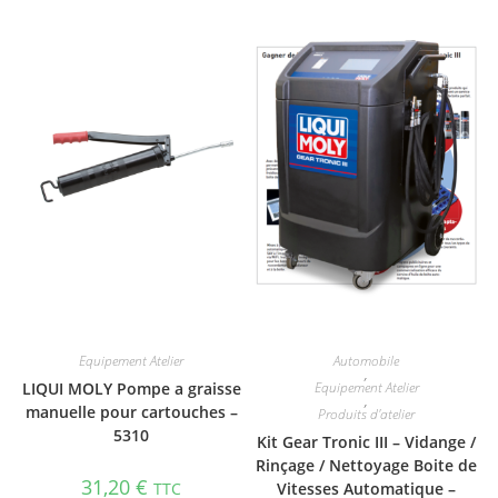
Equipement Atelier
Automobile
,
LIQUI MOLY Pompe a graisse
Equipement Atelier
,
manuelle pour cartouches –
Produits d'atelier
5310
Kit Gear Tronic III – Vidange /
Rinçage / Nettoyage Boite de
31,20
€
TTC
Vitesses Automatique –