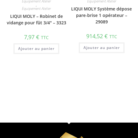
Equipement Atelier
Equipement Atelier
,
Equipement Atelier
LIQUI MOLY Système dépose
pare-brise 1 opérateur –
LIQUI MOLY – Robinet de
29089
vidange pour fût 3/4″ – 3323
914,52
€
7,97
€
TTC
TTC
Ajouter au panier
Ajouter au panier