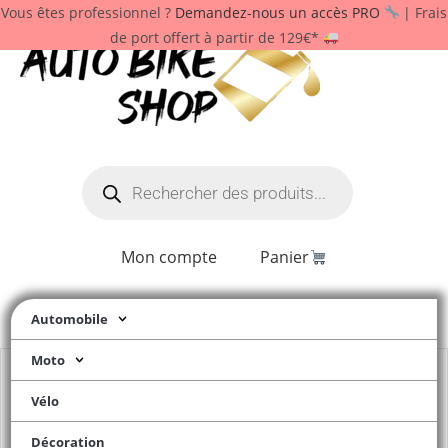
Vous êtes professionnel ?
Demandez-nous un accès PRO
| Frais
de port offert à partir de 129€*
Mon compte
Panier
Automobile
Moto
Vélo
Décoration