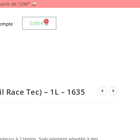
 partir de 129€*
0
0,00
€
ompte
l Race Tec) – 1L – 1635
moteurs à 2 temps. Spécialement adaptée à des