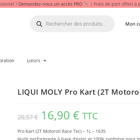
sionnel ?
Demandez-nous un accès PRO
| Frais de port offert à
Mon c
oration
Loisirs
LIQUI MOLY Pro Kart (2T Motoroi
16,90
€
TTC
20,57
€
Pro Kart (2T Motoroil Race Tec) – 1L – 1635
Huile performante à base d’ester et 100% synthèse pour 