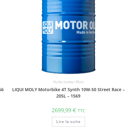
Huiles moteur Moto
66
LIQUI MOLY Motorbike 4T Synth 10W-50 Street Race –
205L – 1569
2699,99
€
TTC
Lire la suite