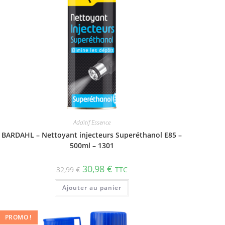
Additif Essence
BARDAHL – Nettoyant injecteurs Superéthanol E85 –
500ml – 1301
30,98
€
32,99
€
TTC
Ajouter au panier
PROMO !