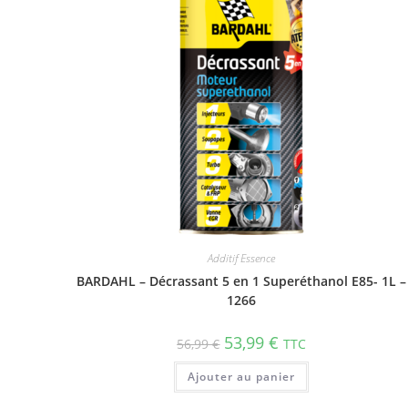
Additif Essence
BARDAHL – Décrassant 5 en 1 Superéthanol E85- 1L –
1266
53,99
€
56,99
€
TTC
Ajouter au panier