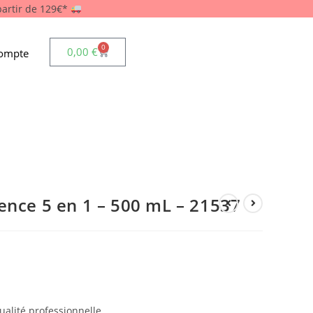
 partir de 129€*
0
0,00
€
ompte
ence 5 en 1 – 500 mL – 21537
ualité professionnelle