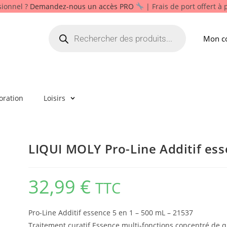
sionnel ?
Demandez-nous un accès PRO
| Frais de port offert à
Mon c
oration
Loisirs
LIQUI MOLY Pro-Line Additif ess
32,99
€
TTC
Pro-Line Additif essence 5 en 1 – 500 mL – 21537
Traitement curatif Essence multi-fonctions concentré de q