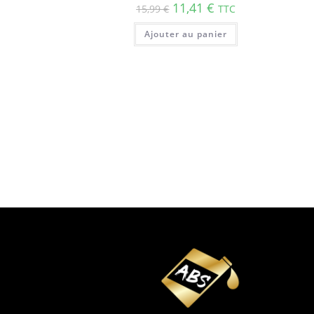
11,41
€
15,99
€
TTC
Ajouter au panier