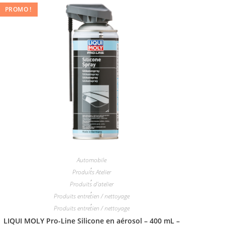
PROMO !
Automobile
,
Produits Atelier
,
Produits d'atelier
,
Produits entretien / nettoyage
,
Produits entretien / nettoyage
LIQUI MOLY Pro-Line Silicone en aérosol – 400 mL –