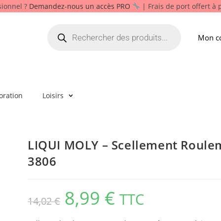
sionnel ?
Demandez-nous un accès PRO
| Frais de port offert à
Mon c
oration
Loisirs
LIQUI MOLY – Scellement Roulem
3806
8,99
€
TTC
14,02
€