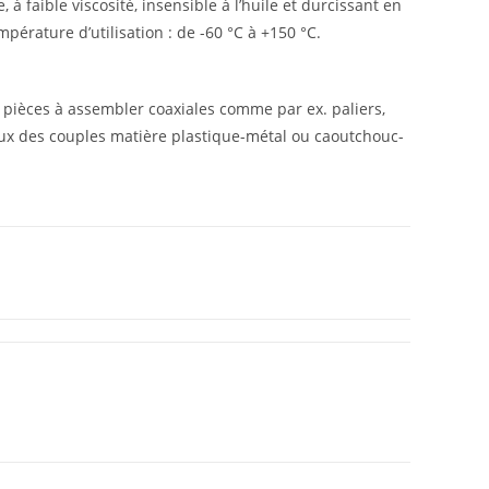
à faible viscosité, insensible à l’huile et durcissant en
pérature d’utilisation : de -60 °C à +150 °C.
e pièces à assembler coaxiales comme par ex. paliers,
eux des couples matière plastique-métal ou caoutchouc-