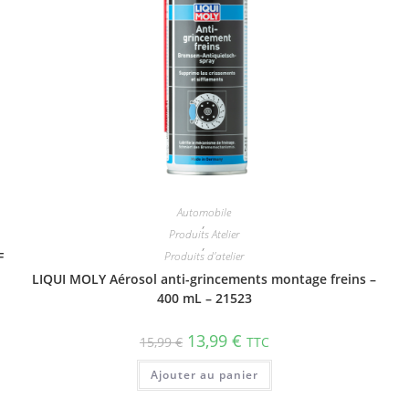
Automobile
,
Produits Atelier
,
F
Produits d'atelier
LIQUI MOLY Aérosol anti-​grin­ce­ments montage freins –
400 mL – 21523
13,99
€
15,99
€
TTC
Ajouter au panier