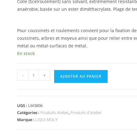
Colle (Scelroulement) sans solvant, extrêmement résistante, 
anaérobie, basée sur un ester diméthacrylate. Plage de tem
Pour coussinets et roulements convient pour la fixation d
coussinets, arbres et moyeux ainsi que pour relier entre 
métal ou métal-surfaces de métal.
En stock
-
+
AJOUTER AU PANIER
UGS :
LM3806
Catégories :
Produits Atelier
,
Produits d'atelier
Marque :
LIQUI MOLY