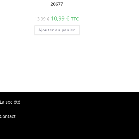
20677
10,99
€
13,99
€
TTC
Ajouter au panier
La société
Contact