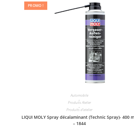
PROMO !
Automobile
,
Produits Atelier
,
Produits d'atelier
LIQUI MOLY Spray décalaminant (Technic Spray)- 400 
– 1844