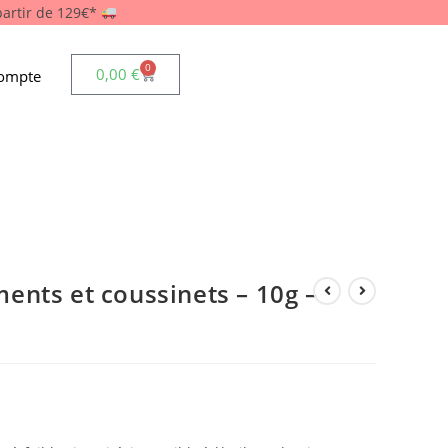
 partir de 129€*
0
0,00
€
ompte
ents et coussinets – 10g –