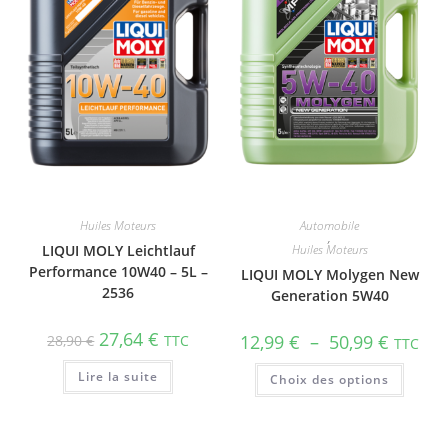
Huiles Moteurs
Automobile
,
LIQUI MOLY Leichtlauf
Huiles Moteurs
Performance 10W40 – 5L –
LIQUI MOLY Molygen New
2536
Gene­ra­tion 5W40
27,64
€
12,99
€
–
50,99
€
28,90
€
TTC
TTC
Lire la suite
Choix des options