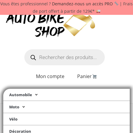
Vous êtes professionnel ?
Demandez-nous un accès PRO
| Frais
de port offert à partir de 129€*
Mon compte
Panier
Automobile
Moto
Vélo
Décoration