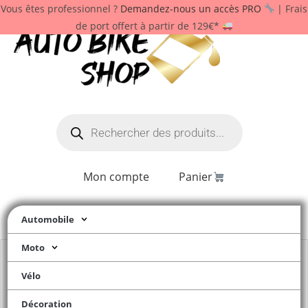
Vous êtes professionnel ?
Demandez-nous un accès PRO
| Frais
de port offert à partir de 129€*
Mon compte
Panier
Automobile
Moto
Vélo
Décoration