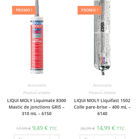
PROMO !
PROMO !
Automobile
Automobile
,
,
Produits d'atelier
Produits d'atelier
LIQUI MOLY Liquimate 8300
LIQUI MOLY Liquifast 1502
Mastic de jonctions GRIS –
Colle pare-brise – 400 mL –
310 mL – 6150
6140
9,49
€
14,99
€
17,99
€
TTC
26,99
€
TTC