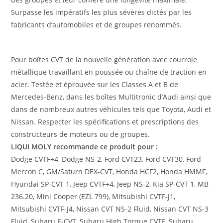
Surpasse les impératifs les plus sévères dictés par les
fabricants d’automobiles et de groupes renommés.
Pour boîtes CVT de la nouvelle génération avec courroie
métallique travaillant en poussée ou chaîne de traction en
acier. Testée et éprouvée sur les Classes A et B de
Mercedes-Benz, dans les boîtes Multitronic d’Audi ainsi que
dans de nombreux autres véhicules tels que Toyota, Audi et
Nissan. Respecter les spécifications et prescriptions des
constructeurs de moteurs ou de groupes.
LIQUI MOLY recommande ce produit pour :
Dodge CVTF+4, Dodge NS-2, Ford CVT23, Ford CVT30, Ford
Mercon C, GM/Saturn DEX-CVT, Honda HCF2, Honda HMMF,
Hyundai SP-CVT 1, Jeep CVTF+4, Jeep NS-2, Kia SP-CVT 1, MB
236.20, Mini Cooper (EZL 799), Mitsubishi CVTF-J1,
Mitsubishi CVTF-J4, Nissan CVT NS-2 Fluid, Nissan CVT NS-3
Fluid, Subaru E-CVT, Subaru High Torque CVTF, Subaru