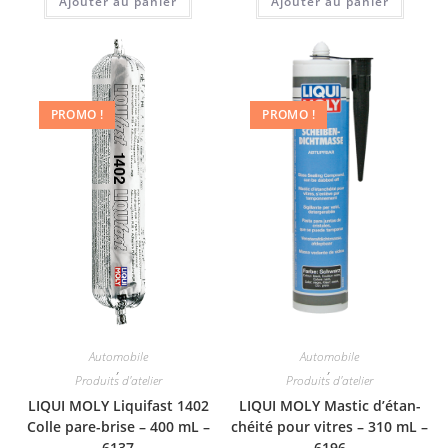
Ajouter au panier
Ajouter au panier
PROMO !
PROMO !
Automobile
Automobile
,
,
Produits d'atelier
Produits d'atelier
LIQUI MOLY Liquifast 1402
LIQUI MOLY Mastic d’étan­
Colle pare-brise – 400 mL –
chéité pour vitres – 310 mL –
6137
6196