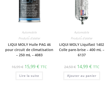
Automobile
Automobile
,
,
Produits d'atelier
Produits d'atelier
LIQUI MOLY Huile PAG 46
LIQUI MOLY Liquifast 1402
pour circuit de clima­ti­sa­tion
Colle pare-brise – 400 mL –
– 250 mL – 4083
6137
15,99
€
14,99
€
16,99
€
TTC
24,50
€
TTC
Lire la suite
Ajouter au panier