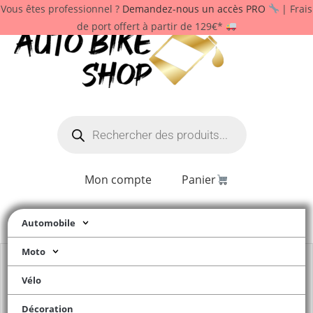
Vous êtes professionnel ?
Demandez-nous un accès PRO
| Frais
de port offert à partir de 129€*
Mon compte
Panier
Automobile
Moto
Vélo
Décoration