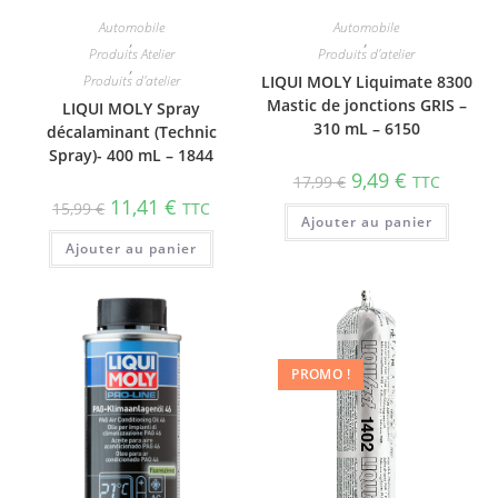
Automobile
Automobile
,
,
Produits Atelier
Produits d'atelier
,
Produits d'atelier
LIQUI MOLY Liquimate 8300
Mastic de jonctions GRIS –
LIQUI MOLY Spray
310 mL – 6150
décalaminant (Technic
Spray)- 400 mL – 1844
9,49
€
17,99
€
TTC
11,41
€
15,99
€
TTC
Ajouter au panier
Ajouter au panier
PROMO !