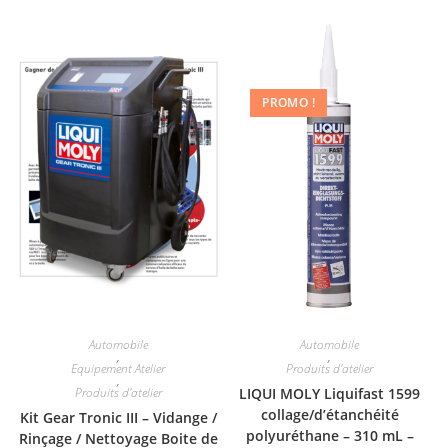
PROMO !
Automobile
Automobile
,
,
Equipement Atelier
Produits d'atelier
,
Produits d'atelier
LIQUI MOLY Liquifast 1599
collage/d’étanchéité
Kit Gear Tronic III – Vidange /
polyuréthane – 310 mL –
Rinçage / Nettoyage Boite de