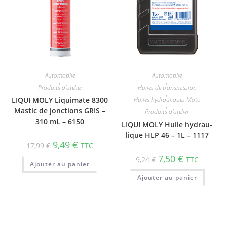
Automobile
Automobile
,
,
Produits d'atelier
Huiles de transmission
,
LIQUI MOLY Liquimate 8300
Huiles hydrauliques Moto
,
Mastic de jonctions GRIS –
Produits d'atelier
310 mL – 6150
LIQUI MOLY Huile hydrau­
lique HLP 46 – 1L – 1117
9,49
€
17,99
€
TTC
7,50
€
9,24
€
TTC
Ajouter au panier
Ajouter au panier