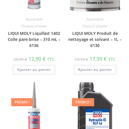
Automobile
Automobile
,
,
Produits d'atelier
Produits d'atelier
LIQUI MOLY Liquifast 1402
LIQUI MOLY Produit de
Colle pare-brise – 310 mL –
nettoyage et solvant – 1L –
6136
6130
12,90
€
17,99
€
20,99
€
TTC
19,10
€
TTC
Ajouter au panier
Ajouter au panier
PROMO !
PROMO !