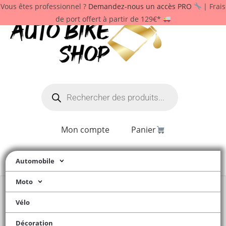
Vous êtes professionnel ?
Demandez-nous un accès PRO
| Frais
de port offert à partir de 129€*
Mon compte
Panier
Automobile
Moto
Vélo
Décoration