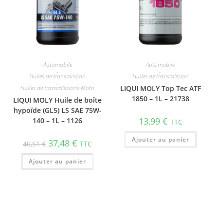
Automobile
Automobile
,
,
Huiles de transmission
Huiles de transmission
,
Huiles de transmissions Moto
LIQUI MOLY Top Tec ATF
1850 – 1L – 21738
LIQUI MOLY Huile de boîte
hypoïde (GL5) LS SAE 75W-
13,99
€
140 – 1L – 1126
TTC
Ajouter au panier
37,48
€
40,51
€
TTC
Ajouter au panier