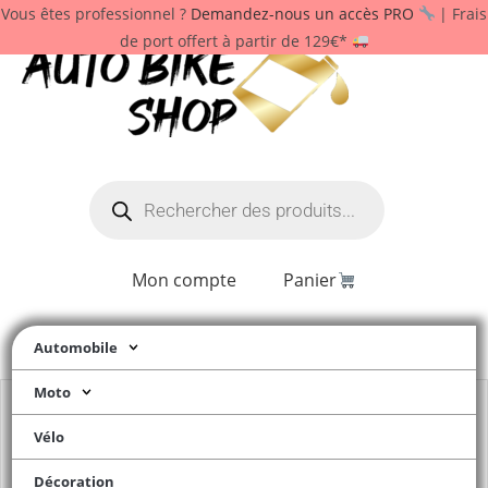
Vous êtes professionnel ?
Demandez-nous un accès PRO
| Frais
de port offert à partir de 129€*
Mon compte
Panier
Automobile
Moto
Vélo
Décoration