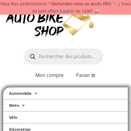
Vous êtes professionnel ?
Demandez-nous un accès PRO
| Frais
de port offert à partir de 129€*
Mon compte
Panier
Automobile
Moto
Vélo
Décoration