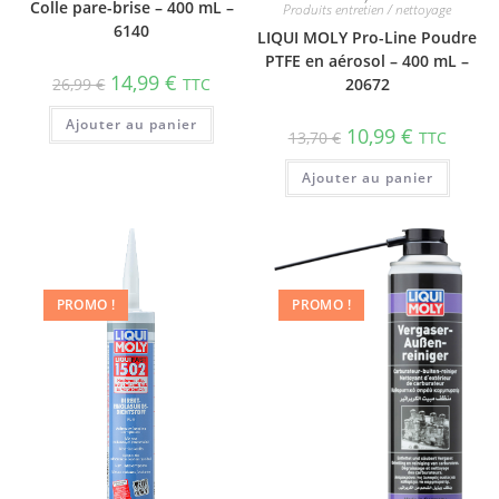
Colle pare-brise – 400 mL –
Produits entretien / nettoyage
6140
LIQUI MOLY Pro-Line Poudre
PTFE en aérosol – 400 mL –
14,99
€
26,99
€
TTC
20672
Ajouter au panier
10,99
€
13,70
€
TTC
Ajouter au panier
PROMO !
PROMO !