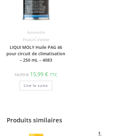
Automobile
,
Produits d'atelier
LIQUI MOLY Huile PAG 46
pour circuit de clima­ti­sa­tion
– 250 mL – 4083
15,99
€
16,99
€
TTC
Lire la suite
Produits similaires