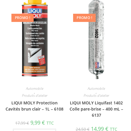
PROMO !
PROMO !
Automobile
Automobile
,
,
Produits d'atelier
Produits d'atelier
LIQUI MOLY Protection
LIQUI MOLY Liquifast 1402
Cavités brun clair – 1L – 6108
Colle pare-brise – 400 mL –
6137
9,99
€
17,99
€
TTC
14,99
€
24,50
€
TTC