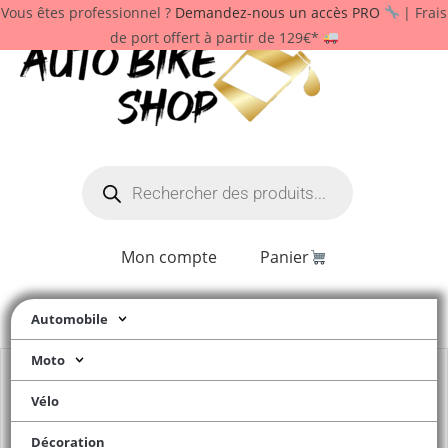
Vous êtes professionnel ?
Demandez-nous un accès PRO
| Frais
de port offert à partir de 129€*
Mon compte
Panier
Automobile
Moto
Vélo
Décoration