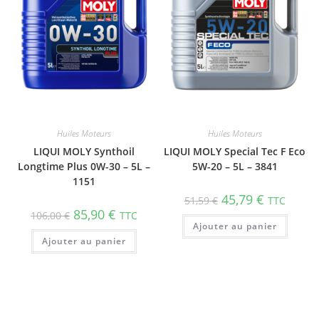
Huiles Moteurs
Huiles Moteurs
LIQUI MOLY Synthoil
LIQUI MOLY Special Tec F Eco
Longtime Plus 0W-30 – 5L –
5W-20 – 5L – 3841
1151
45,79
€
51,59
€
TTC
85,90
€
106,00
€
TTC
Ajouter au panier
Ajouter au panier