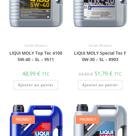
Huiles Moteurs
Huiles Moteurs
LIQUI MOLY Top Tec 4100
LIQUI MOLY Special Tec F
5W-40 – 5L – 9511
0W-30 – 5L – 8903
48,99
€
51,79
€
TTC
63,50
€
TTC
Ajouter au panier
Ajouter au panier
PROMO !
PROMO !