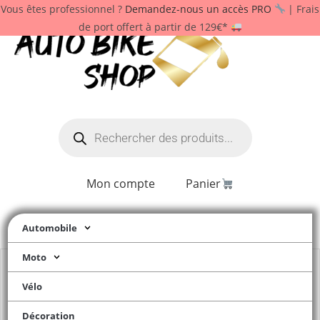
Vous êtes professionnel ?
Demandez-nous un accès PRO
| Frais
de port offert à partir de 129€*
Mon compte
Panier
Automobile
Moto
Vélo
Décoration