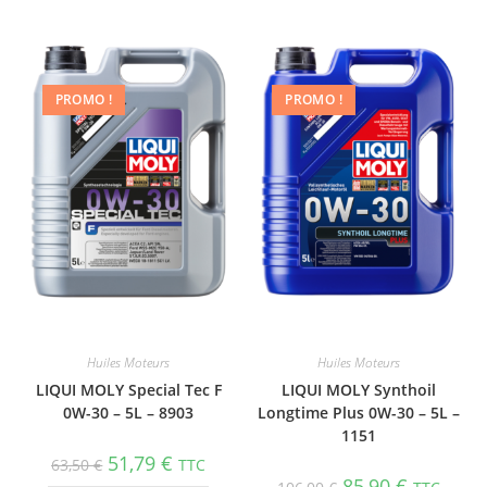
PROMO !
PROMO !
Huiles Moteurs
Huiles Moteurs
LIQUI MOLY Special Tec F
LIQUI MOLY Synthoil
0W-30 – 5L – 8903
Longtime Plus 0W-30 – 5L –
1151
51,79
€
63,50
€
TTC
85,90
€