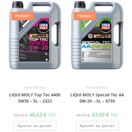
PROMO !
PROMO !
Huiles Moteurs
Huiles Moteurs
LIQUI MOLY Top Tec 4400
LIQUI MOLY Special Tec AA
5W30 – 5L – 2322
0W-20 – 5L – 6739
46,63
€
43,49
€
54,96
€
TTC
46,99
€
TTC
Ajouter au panier
Ajouter au panier