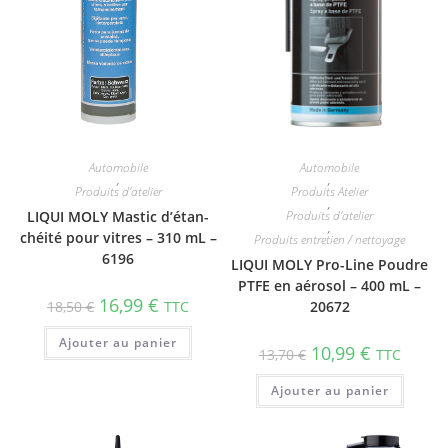
Automobile
Automobile
,
,
Produits d'atelier
Produits Atelier
,
LIQUI MOLY Mastic d’étan­
Produits d'atelier
,
chéité pour vitres – 310 mL –
Produits entretien / nettoyage
6196
LIQUI MOLY Pro-Line Poudre
PTFE en aérosol – 400 mL –
16,99
€
18,50
€
TTC
20672
Ajouter au panier
10,99
€
13,70
€
TTC
Ajouter au panier