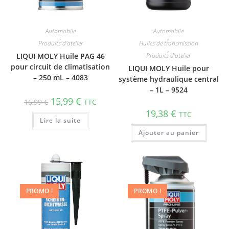
Automobile
Automobile
,
,
Produits d'atelier
Huiles de transmission
,
LIQUI MOLY Huile PAG 46
Produits d'atelier
pour circuit de clima­ti­sa­tion
LIQUI MOLY Huile pour
– 250 mL – 4083
système hydrau­lique central
– 1L – 9524
15,99
€
16,99
€
TTC
19,38
€
TTC
Lire la suite
Ajouter au panier
PROMO !
PROMO !