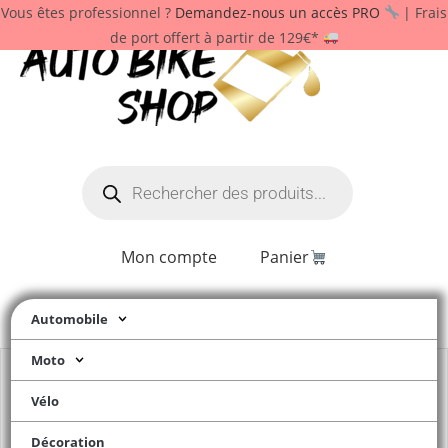
Vous êtes professionnel ?
Demandez-nous un accès PRO
| Frais
de port offert à partir de 129€*
Mon compte
Panier
Automobile
Moto
Vélo
Décoration