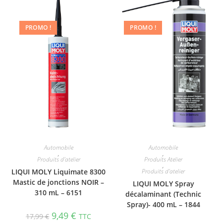
PROMO !
PROMO !
Automobile
Automobile
,
,
Produits d'atelier
Produits Atelier
,
LIQUI MOLY Liquimate 8300
Produits d'atelier
Mastic de jonctions NOIR –
LIQUI MOLY Spray
310 mL – 6151
décalaminant (Technic
Spray)- 400 mL – 1844
9,49
€
17,99
€
TTC