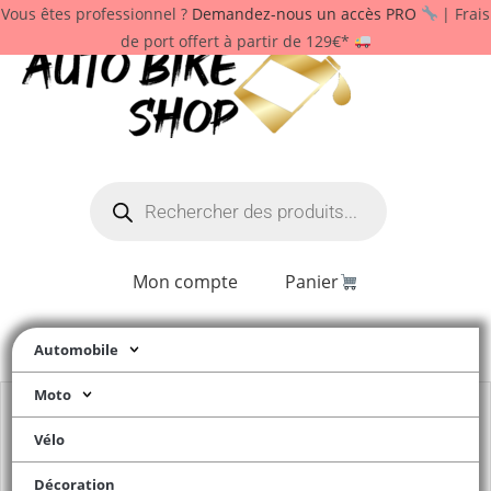
Vous êtes professionnel ?
Demandez-nous un accès PRO
| Frais
de port offert à partir de 129€*
Mon compte
Panier
Automobile
Moto
Vélo
Décoration