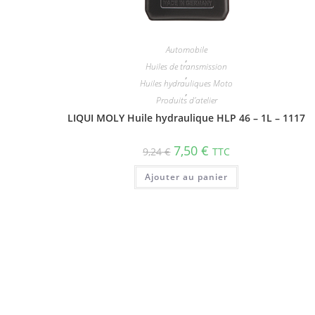
Automobile
,
Huiles de transmission
,
Huiles hydrauliques Moto
,
Produits d'atelier
LIQUI MOLY Huile hydrau­lique HLP 46 – 1L – 1117
7,50
€
9,24
€
TTC
Ajouter au panier