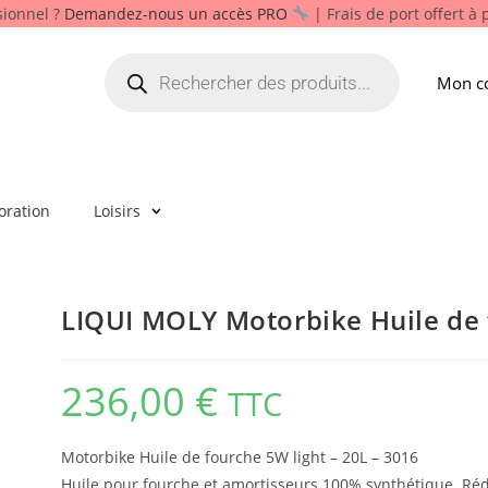
sionnel ?
Demandez-nous un accès PRO
| Frais de port offert à
Mon c
oration
Loisirs
LIQUI MOLY Motorbike Huile de f
236,00
€
TTC
Motorbike Huile de fourche 5W light – 20L – 3016
Huile pour fourche et amortisseurs 100% synthétique. Rédui