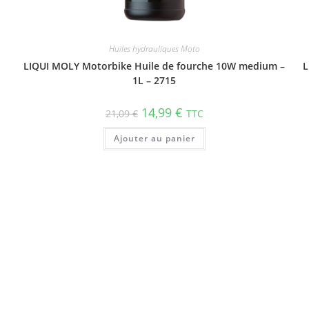
Huiles hydrauliques Moto
LIQUI MOLY Motorbike Huile de fourche 10W medium –
L
1L – 2715
14,99
€
21,09
€
TTC
Ajouter au panier