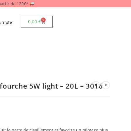
 partir de 129€*
0
0,00
€
ompte
ourche 5W light – 20L – 3016
t la perte de cisaillement et favorise un pilotage plus