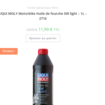
Huiles hydrauliques Moto
LIQUI MOLY Motorbike Huile de fourche 5W light – 1L –
2716
11,99
€
13,99
€
TTC
Ajouter au panier
PROMO !