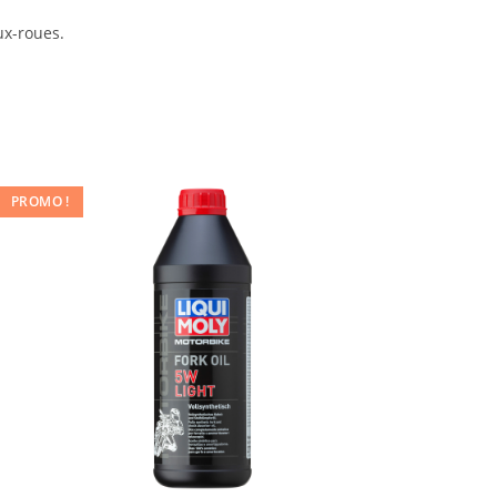
ux-roues.
PROMO !