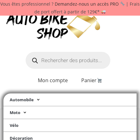
Vous êtes professionnel ?
Demandez-nous un accès PRO
| Frais
de port offert à partir de 129€*
Mon compte
Panier
Automobile
Moto
Vélo
Décoration